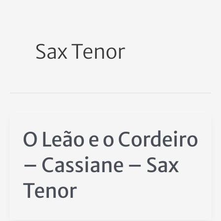
Ir
para
o
Sax Tenor
conteúdo
O Leão e o Cordeiro
– Cassiane – Sax
Tenor