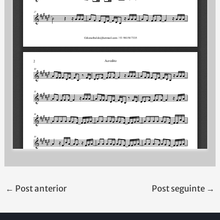
←
Post anterior
Post seguinte
→