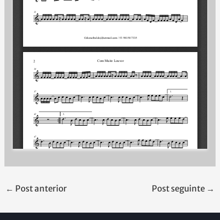
←
Post anterior
Post seguinte
→