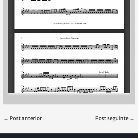
←
Post anterior
Post seguinte
→