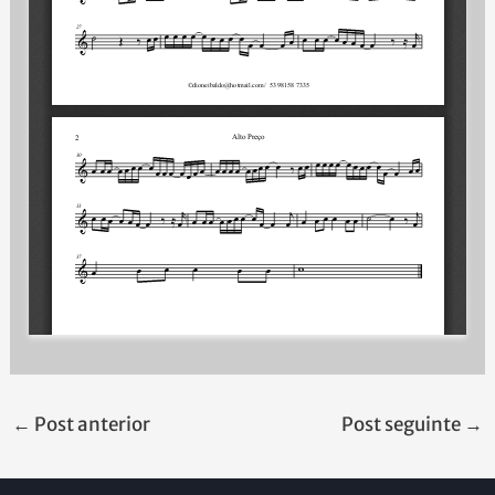
←
Post anterior
Post seguinte
→