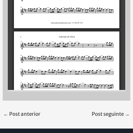
←
Post anterior
Post seguinte
→