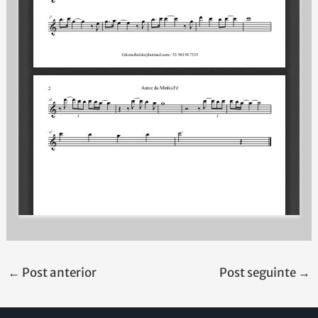
←
Post anterior
Post seguinte
→