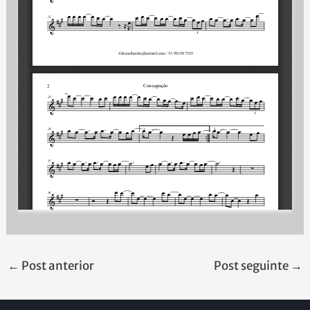
←
Post anterior
Post seguinte
→