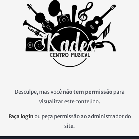
Ir
para
o
conteúdo
Desculpe, mas você
não tem permissão
para
visualizar este conteúdo.
Faça login
ou peça permissão ao administrador do
site.