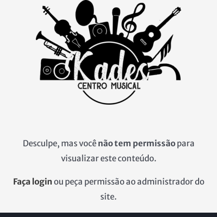
Ir
para
o
conteúdo
Desculpe, mas você
não tem permissão
para
visualizar este conteúdo.
Faça login
ou peça permissão ao administrador do
site.