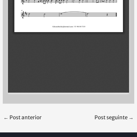
←
Post anterior
Post seguinte
→