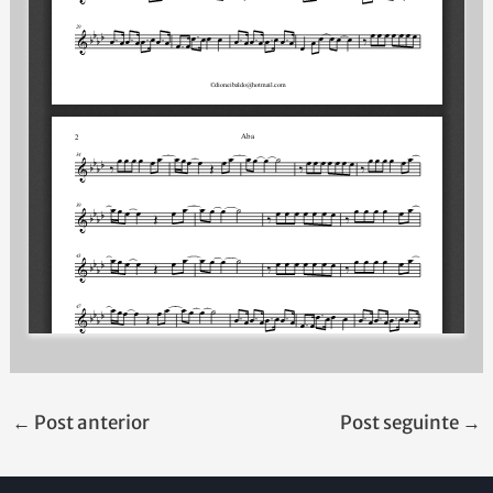
←
Post anterior
Post seguinte
→