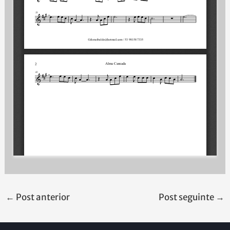
←
Post anterior
Post seguinte
→