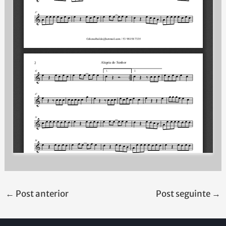
←
Post anterior
Post seguinte
→