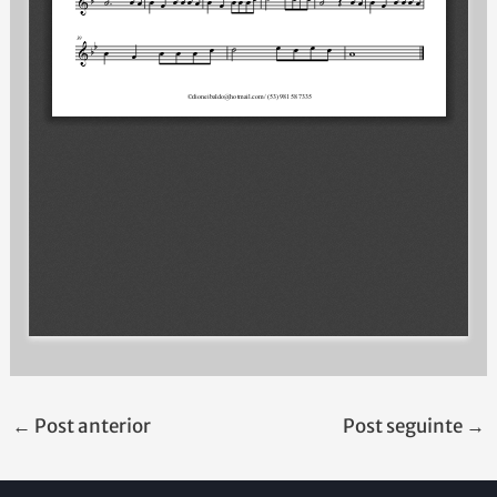
←
Post anterior
Post seguinte
→