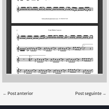
←
Post anterior
Post seguinte
→