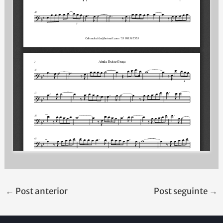
←
Post anterior
Post seguinte
→