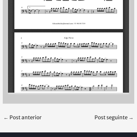
←
Post anterior
Post seguinte
→