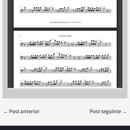
←
Post anterior
Post seguinte
→