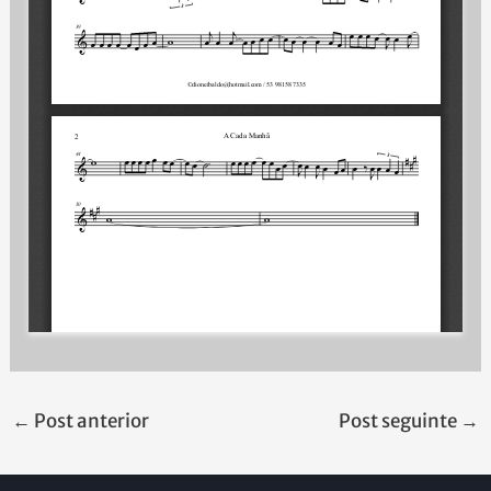
←
Post anterior
Post seguinte
→