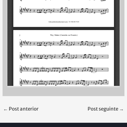
←
Post anterior
Post seguinte
→