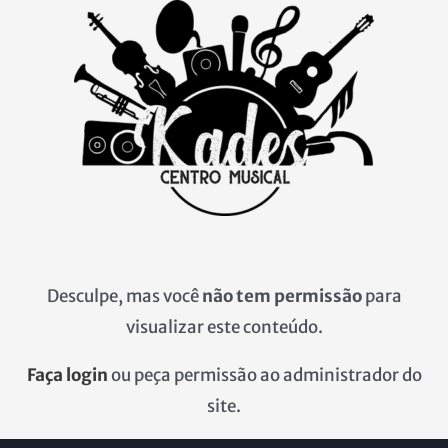
Ir
para
o
conteúdo
Desculpe, mas você
não tem permissão
para
visualizar este conteúdo.
Faça login
ou peça permissão ao administrador do
site.