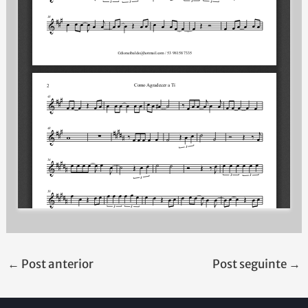
←
Post anterior
Post seguinte
→