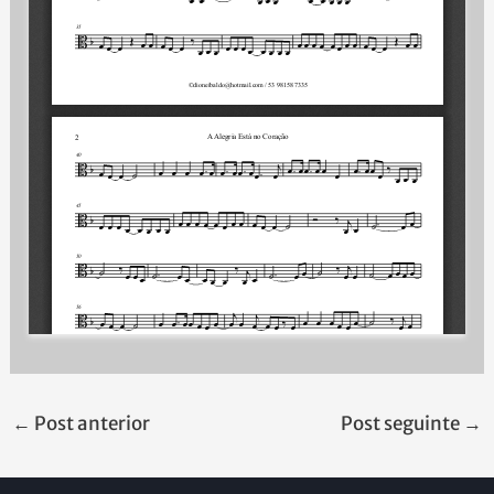
←
Post anterior
Post seguinte
→