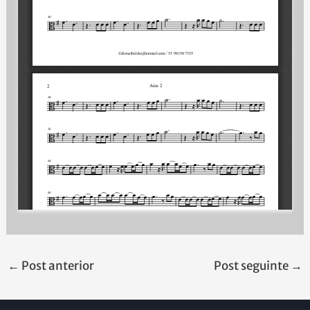
←
Post anterior
Post seguinte
→