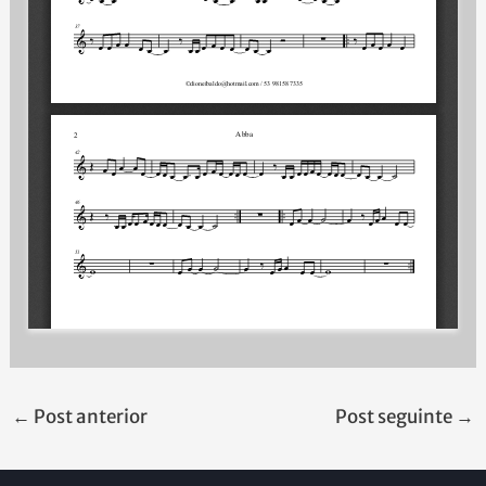
←
Post anterior
Post seguinte
→