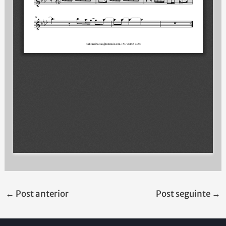
←
Post anterior
Post seguinte
→