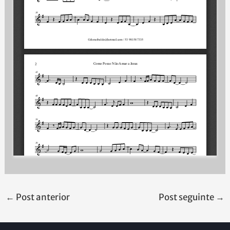
←
Post anterior
Post seguinte
→