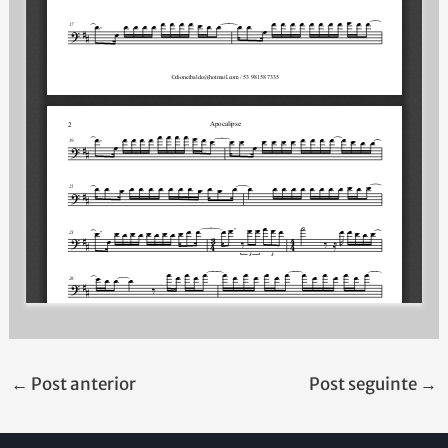
←
Post anterior
Post seguinte
→