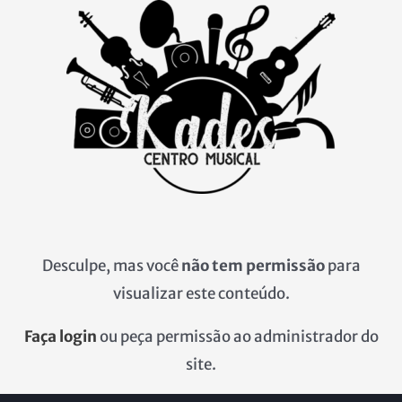
Ir
para
o
conteúdo
Desculpe, mas você
não tem permissão
para
visualizar este conteúdo.
Faça login
ou peça permissão ao administrador do
site.