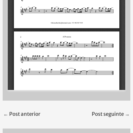
←
Post anterior
Post seguinte
→