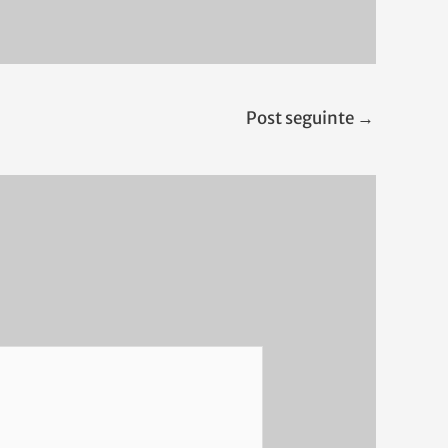
Post seguinte
→