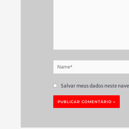
Name*
Salvar meus dados neste nave