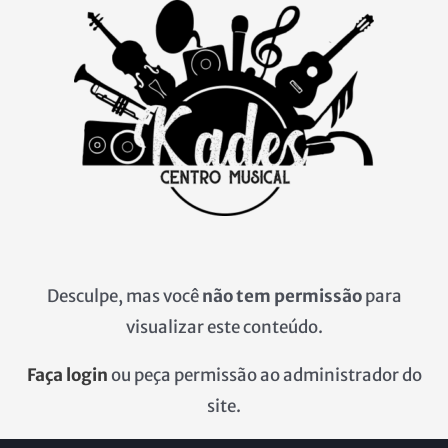
Ir
para
o
conteúdo
Desculpe, mas você
não tem permissão
para
visualizar este conteúdo.
Faça login
ou peça permissão ao administrador do
site.