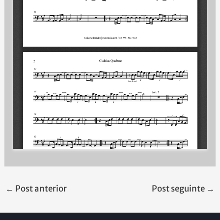
←
Post anterior
Post seguinte
→