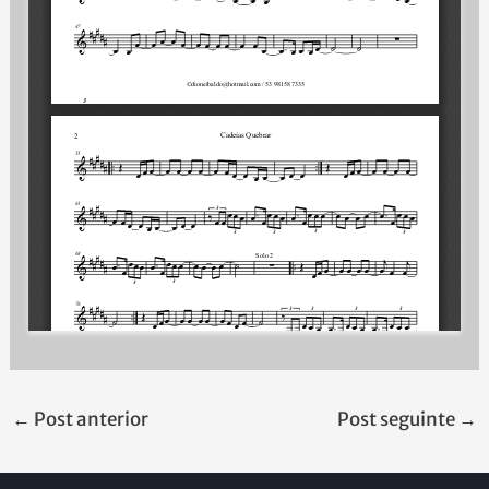
←
Post anterior
Post seguinte
→